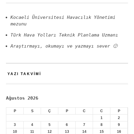
Kocaeli Üniversitesi Havacılık Yönetimi
mezunu
Türk Hava Yolları Teknik Planlama Uzmanı
Araştırmayı, okumayı ve yazmayı sever 🙂
YAZI TAKVIMI
Ağustos 2026
P
S
Ç
P
C
C
P
1
2
3
4
5
6
7
8
9
10
11
12
13
14
15
16