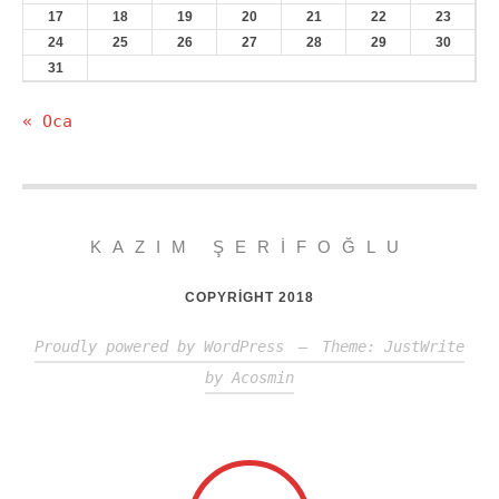
17
18
19
20
21
22
23
24
25
26
27
28
29
30
31
« Oca
KAZIM ŞERIFOĞLU
COPYRIGHT 2018
Proudly powered by WordPress
—
Theme: JustWrite
by
Acosmin