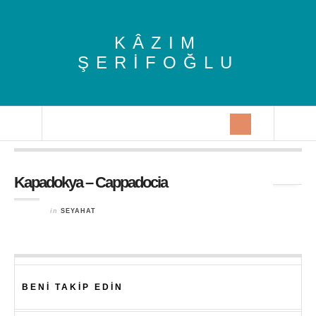
KÂZIM
ŞERIFOĞLU
Tag Archives:
peri bacaları
Kapadokya – Cappadocia
in
SEYAHAT
BENI TAKIP EDIN