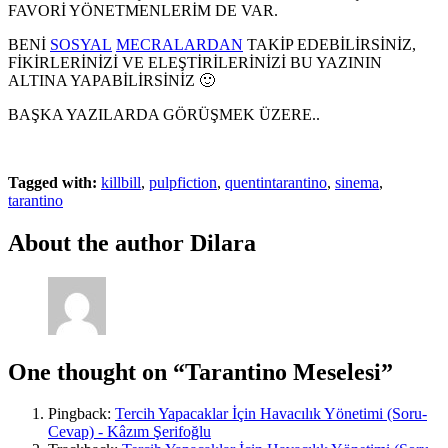
FAVORİ YÖNETMENLERİM DE VAR.
BENİ
SOSYAL
MECRALARDAN
TAKİP EDEBİLİRSİNİZ,
FİKİRLERİNİZİ VE ELEŞTİRİLERİNİZİ BU YAZININ
ALTINA YAPABİLİRSİNİZ 🙂
BAŞKA YAZILARDA GÖRÜŞMEK ÜZERE..
Tagged with:
killbill
,
pulpfiction
,
quentintarantino
,
sinema
,
tarantino
About the author
Dilara
One thought on
“Tarantino Meselesi”
Pingback:
Tercih Yapacaklar İçin Havacılık Yönetimi (Soru-
Cevap) - Kâzım Şerifoğlu