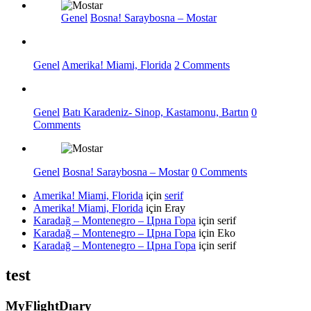
Genel
Bosna! Saraybosna – Mostar
Genel
Amerika! Miami, Florida
2 Comments
Genel
Batı Karadeniz- Sinop, Kastamonu, Bartın
0
Comments
Genel
Bosna! Saraybosna – Mostar
0 Comments
Amerika! Miami, Florida
için
serif
Amerika! Miami, Florida
için
Eray
Karadağ – Montenegro – Црна Гора
için
serif
Karadağ – Montenegro – Црна Гора
için
Eko
Karadağ – Montenegro – Црна Гора
için
serif
test
MyFlightDıary