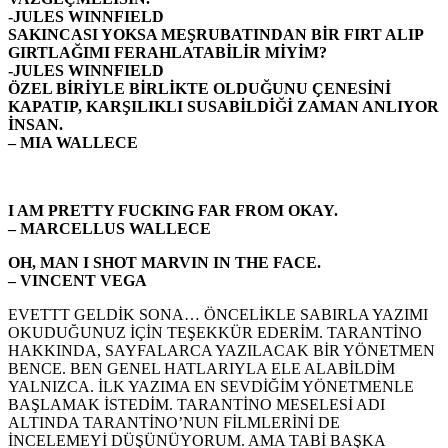
-JULES WINNFIELD
SAKINCASI YOKSA MEŞRUBATINDAN BİR FIRT ALIP
GIRTLAĞIMI FERAHLATABİLİR MİYİM?
-JULES WINNFIELD
ÖZEL BİRİYLE BİRLİKTE OLDUĞUNU ÇENESİNİ
KAPATIP, KARŞILIKLI SUSABİLDİĞİ ZAMAN ANLIYOR
İNSAN.
– MIA WALLECE
I AM PRETTY FUCKING FAR FROM OKAY.
– MARCELLUS WALLECE
OH, MAN I SHOT MARVIN IN THE FACE.
– VINCENT VEGA
EVETTT GELDİK SONA… ÖNCELİKLE SABIRLA YAZIMI
OKUDUĞUNUZ İÇİN TEŞEKKÜR EDERİM. TARANTİNO
HAKKINDA, SAYFALARCA YAZILACAK BİR YÖNETMEN
BENCE. BEN GENEL HATLARIYLA ELE ALABİLDİM
YALNIZCA. İLK YAZIMA EN SEVDİĞİM YÖNETMENLE
BAŞLAMAK İSTEDİM. TARANTİNO MESELESİ ADI
ALTINDA TARANTİNO’NUN FİLMLERİNİ DE
İNCELEMEYİ DÜŞÜNÜYORUM. AMA TABİ BAŞKA