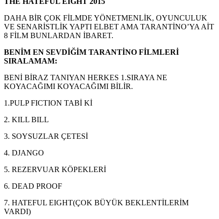
THE HATEFUL EIGHT 2015
DAHA BİR ÇOK FİLMDE YÖNETMENLİK, OYUNCULUK
VE SENARİSTLİK YAPTI ELBET AMA TARANTİNO’YA AİT
8 FİLM BUNLARDAN İBARET.
BENİM EN SEVDİĞİM TARANTİNO FİLMLERİ
SIRALAMAM:
BENİ BİRAZ TANIYAN HERKES 1.SIRAYA NE
KOYACAĞIMI KOYACAĞIMI BİLİR.
1.PULP FICTION TABİ Kİ
2. KILL BILL
3. SOYSUZLAR ÇETESİ
4. DJANGO
5. REZERVUAR KÖPEKLERİ
6. DEAD PROOF
7. HATEFUL EIGHT(ÇOK BÜYÜK BEKLENTİLERİM
VARDI)