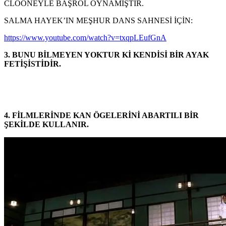
CLOONEYLE BAŞROL OYNAMIŞTIR.
SALMA HAYEK’IN MEŞHUR DANS SAHNESİ İÇİN:
https://www.youtube.com/watch?v=txqpLEufGnA
3. BUNU BİLMEYEN YOKTUR Kİ KENDİSİ BİR AYAK
FETİŞİSTİDİR.
4. FİLMLERİNDE KAN ÖGELERİNİ ABARTILI BİR
ŞEKİLDE KULLANIR.