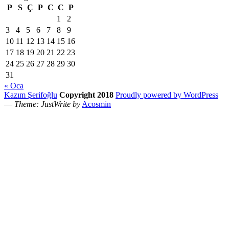
P
S
Ç
P
C
C
P
1
2
3
4
5
6
7
8
9
10
11
12
13
14
15
16
17
18
19
20
21
22
23
24
25
26
27
28
29
30
31
« Oca
Kazım Şerifoğlu
Copyright 2018
Proudly powered by WordPress
—
Theme: JustWrite by
Acosmin