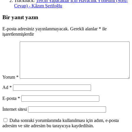
Trackback:
Tercih Yapacaklar İçin Havacılık Yönetimi (Soru-
Cevap) - Kâzım Şerifoğlu
Bir yanıt yazın
E-posta adresiniz yayınlanmayacak.
Gerekli alanlar
*
ile
işaretlenmişlerdir
Yorum
*
Ad
*
E-posta
*
İnternet sitesi
Daha sonraki yorumlarımda kullanılması için adım, e-posta
adresim ve site adresim bu tarayıcıya kaydedilsin.