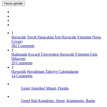
1
Havacılık
Tercih Yapacaklar İçin Havacılık Yönetimi (Soru-
Cevap)
382 Comments
2
Hakkımda
Kocaeli Üniversitesi Havacılık Yönetimi Giriş
Hikayem
29 Comments
3
Havacılık
Havalimanı Takviye Çalışmalarım
14 Comments
Genel
Amerika! Miami, Florida
Genel
Batı Karadeniz- Sinop, Kastamonu, Bartın