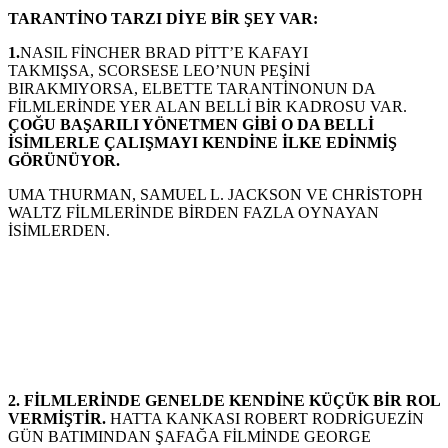
TARANTİNO TARZI DİYE BİR ŞEY VAR:
1.
NASIL FİNCHER BRAD PİTT’E KAFAYI
TAKMIŞSA,
SCORSESE LEO’NUN PEŞİNİ
BIRAKMIYORSA, ELBETTE TARANTİNONUN DA
FİLMLERİNDE YER ALAN BELLİ BİR KADROSU VAR.
ÇOĞU BAŞARILI YÖNETMEN GİBİ O DA BELLİ
İSİMLERLE ÇALIŞMAYI KENDİNE İLKE EDİNMİŞ
GÖRÜNÜYOR.
UMA THURMAN, SAMUEL L. JACKSON VE CHRİSTOPH
WALTZ FİLMLERİNDE BİRDEN FAZLA OYNAYAN
İSİMLERDEN.
2. FİLMLERİNDE GENELDE KENDİNE KÜÇÜK BİR ROL
VERMİŞTİR.
HATTA KANKASI ROBERT RODRİGUEZİN
GÜN BATIMINDAN ŞAFAĞA FİLMİNDE GEORGE