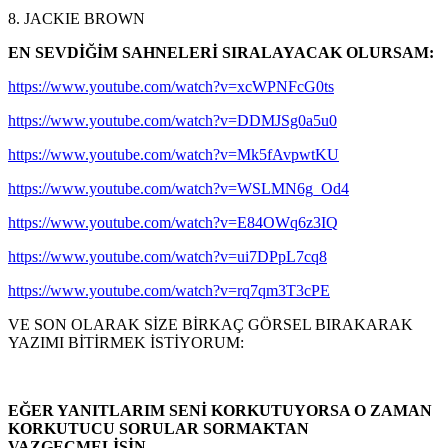
8. JACKIE BROWN
EN SEVDİĞİM SAHNELERİ SIRALAYACAK OLURSAM:
https://www.youtube.com/watch?v=xcWPNFcG0ts
https://www.youtube.com/watch?v=DDMJSg0a5u0
https://www.youtube.com/watch?v=Mk5fAvpwtKU
https://www.youtube.com/watch?v=WSLMN6g_Od4
https://www.youtube.com/watch?v=E84OWq6z3IQ
https://www.youtube.com/watch?v=ui7DPpL7cq8
https://www.youtube.com/watch?v=rq7qm3T3cPE
VE SON OLARAK SİZE BİRKAÇ GÖRSEL BIRAKARAK
YAZIMI BİTİRMEK İSTİYORUM:
EĞER YANITLARIM SENİ KORKUTUYORSA O ZAMAN
KORKUTUCU SORULAR SORMAKTAN
VAZGEÇMELİSİN.