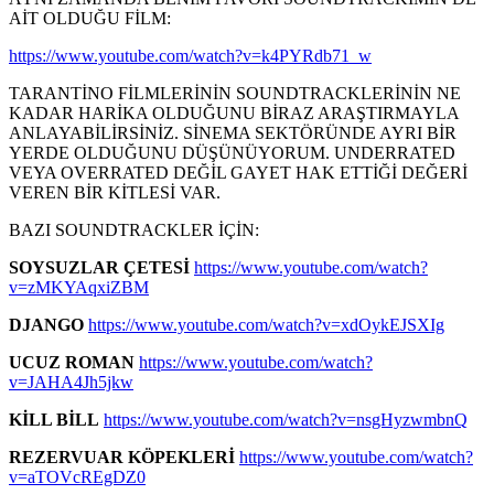
AİT OLDUĞU FİLM:
https://www.youtube.com/watch?v=k4PYRdb71_w
TARANTİNO FİLMLERİNİN SOUNDTRACKLERİNİN NE
KADAR HARİKA OLDUĞUNU BİRAZ ARAŞTIRMAYLA
ANLAYABİLİRSİNİZ. SİNEMA SEKTÖRÜNDE AYRI BİR
YERDE OLDUĞUNU DÜŞÜNÜYORUM. UNDERRATED
VEYA OVERRATED DEĞİL GAYET HAK ETTİĞİ DEĞERİ
VEREN BİR KİTLESİ VAR.
BAZI SOUNDTRACKLER İÇİN:
SOYSUZLAR ÇETESİ
https://www.youtube.com/watch?
v=zMKYAqxiZBM
DJANGO
https://www.youtube.com/watch?v=xdOykEJSXIg
UCUZ ROMAN
https://www.youtube.com/watch?
v=JAHA4Jh5jkw
KİLL BİLL
https://www.youtube.com/watch?v=nsgHyzwmbnQ
REZERVUAR KÖPEKLERİ
https://www.youtube.com/watch?
v=aTOVcREgDZ0