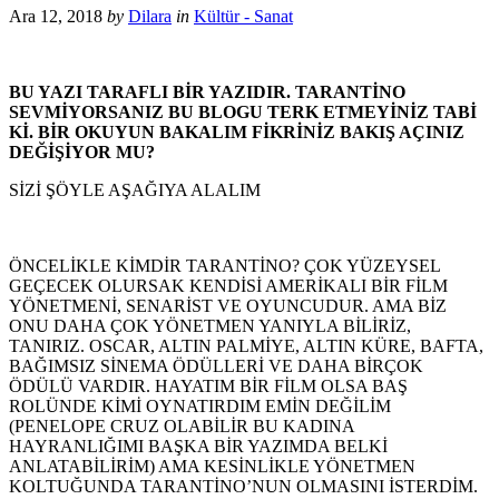
Ara 12, 2018
by
Dilara
in
Kültür - Sanat
BU YAZI TARAFLI BİR YAZIDIR. TARANTİNO
SEVMİYORSANIZ BU BLOGU TERK ETMEYİNİZ TABİ
Kİ. BİR OKUYUN BAKALIM FİKRİNİZ BAKIŞ AÇINIZ
DEĞİŞİYOR MU?
SİZİ ŞÖYLE AŞAĞIYA ALALIM
ÖNCELİKLE KİMDİR TARANTİNO? ÇOK YÜZEYSEL
GEÇECEK OLURSAK KENDİSİ AMERİKALI BİR FİLM
YÖNETMENİ, SENARİST VE OYUNCUDUR. AMA BİZ
ONU DAHA ÇOK YÖNETMEN YANIYLA BİLİRİZ,
TANIRIZ. OSCAR, ALTIN PALMİYE, ALTIN KÜRE, BAFTA,
BAĞIMSIZ SİNEMA ÖDÜLLERİ VE DAHA BİRÇOK
ÖDÜLÜ VARDIR. HAYATIM BİR FİLM OLSA BAŞ
ROLÜNDE KİMİ OYNATIRDIM EMİN DEĞİLİM
(PENELOPE CRUZ OLABİLİR BU KADINA
HAYRANLIĞIMI BAŞKA BİR YAZIMDA BELKİ
ANLATABİLİRİM) AMA KESİNLİKLE YÖNETMEN
KOLTUĞUNDA TARANTİNO’NUN OLMASINI İSTERDİM.