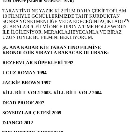
Taxi Driver (Martin Scorsese, 1976)
TARANTİNO NE YAZIK Kİ 2 FİLM DAHA ÇEKİP TOPLAM
10 FİLMİYLE GÖNÜLLERİMİZDE TAHT KURDUKTAN
SONRA YÖNETMENLİĞE VEDA EDECEĞİNİ AÇIKLADI 🙁
ŞU ARALAR 9. FİLMİ ONCE UPON A TIME HOLLYWOOD
İLE İLGİLENİYOR. MERAKLA,HEYECANLA VE BİRAZ
ÜZÜNTÜYLE BU FİLMİNİ BEKLİYORUM.
ŞU ANA KADAR Kİ 8 TARANTİNO FİLMİNE
KRONOLOJİK SIRAYLA BAKACAK OLURSAK:
REZERVUAR KÖPEKLERİ 1992
UCUZ ROMAN 1994
JACKİE BROWN 1997
KİLL BİLL VOL1 2003- KİLL BİLL VOL2 2004
DEAD PROOF 2007
SOYSUZLAR ÇETESİ 2009
DJANGO 2012