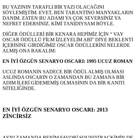
BU YAZININ TARAFLI BİR YAZI OLACAĞINI
SÖYLEMİŞTİM. EVET, BEN TARANTİNO MANYAKLARIN
DANIM. ZATEN BU ADAMI YA ÇOK SEVERSİNİZ YA
NEFRET EDERSİNİZ. KİMİ TANIDIYSAM BÖYLE.
DİĞER ÖDÜLLERİ BİR KENARA HEPİMİZ İÇİN “ VAY
OSCAR ÖDÜLLÜ FİLM İZLEYELİM ABİ” DİYE BEKLENTİ
İÇERİSİNE GİRDİĞİMİZ OSCAR ÖDÜLLERİNİ NELERDE
ALMIŞ ONA BAKALIM:
EN İYİ ÖZGÜN SENARYO OSCARI: 1995 UCUZ ROMAN
UCUZ ROMANIN SADECE BİR ÖDÜL ALMIŞ OLMASI
ASLINDA OSCARIN O ZAMANDAN BU ZAMANA BİR
ADIM İLERİ GİDEMEMİŞ OLMASININ DA BİR KANITI
NİTELİĞİNDE.
EN İYİ ÖZGÜN SENARYO OSCARI: 2013
ZİNCİRSİZ
AYNI ZAMANDA BENİM FAVORİ SOUNDTRACKİMİN DE