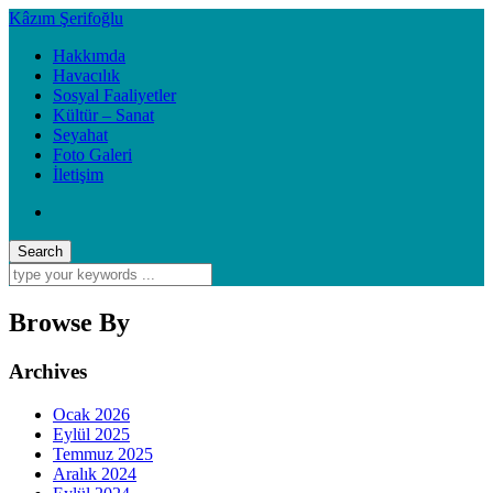
Kâzım Şerifoğlu
Hakkımda
Havacılık
Sosyal Faaliyetler
Kültür – Sanat
Seyahat
Foto Galeri
İletişim
Browse By
Archives
Ocak 2026
Eylül 2025
Temmuz 2025
Aralık 2024