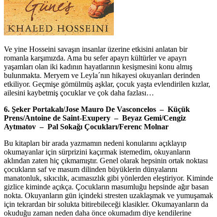
Ve yine Hosseini savaşın insanlar üzerine etkisini anlatan bir
romanla karşımızda. Ama bu sefer apayrı kültürler ve apayrı
yaşamları olan iki kadının hayatlarının kesişmesini konu almış
bulunmakta. Meryem ve Leyla´nın hikayesi okuyanları derinden
etkiliyor. Geçmişe gömülmüş aşklar, çocuk yaşta evlendirilen kızlar,
ailesini kaybetmiş çocuklar ve çok daha fazlası…
6. Şeker Portakalı/Jose Mauro De Vasconcelos – Küçük
Prens/Antoine de Saint-Exupery – Beyaz Gemi/Cengiz
Aytmatov – Pal Sokağı Çocukları/Ferenc Molnar
Bu kitapları bir arada yazmamın nedeni konularını açıklayıp
okumayanlar için sürprizini kaçırmak istemedim, okuyanların
aklından zaten hiç çıkmamıştır. Genel olarak hepsinin ortak noktası
çocukların saf ve masum dilinden büyüklerin dünyalarını
manatonluk, sıkıcılık, acımasızlık gibi yönlerden eleştiriyor. Kiminde
gizlice kiminde açıkça. Çocukların masumluğu hepsinde ağır basan
nokta. Okuyanların gün içindeki stresten uzaklaşmak ve yumuşamak
için tekrardan bir solukta bitirebileceği klasikler. Okumayanların da
okuduğu zaman neden daha önce okumadım diye kendilerine