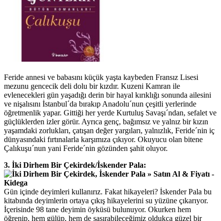
Feride annesi ve babasını küçük yaşta kaybeden Fransız Lisesi
mezunu gencecik deli dolu bir kızdır. Kuzeni Kamran ile
evlenecekleri gün yaşadığı derin bir hayal kırıklığı sonunda ailesini
ve nişalısını İstanbul´da bırakıp Anadolu´nun çeşitli yerlerinde
öğretmenlik yapar. Gittiği her yerde Kurtuluş Savaşı´ndan, sefalet ve
güçlüklerden izler görür. Ayrıca genç, bağımsız ve yalnız bir kızın
yaşamdaki zorlukları, çatışan değer yargıları, yalnızlık, Feride´nin iç
dünyasındaki fırtınalarla karşımıza çıkıyor. Okuyucu olan bitene
Çalıkuşu´nun yani Feride´nin gözünden şahit oluyor.
3. İki Dirhem Bir Çekirdek/İskender Pala:
Gün içinde deyimleri kullanırız. Fakat hikayeleri? İskender Pala bu
kitabında deyimlerin ortaya çıkış hikayelerini su yüzüne çıkarıyor.
İçerisinde 98 tane deyimin öyküsü bulunuyor. Okurken hem
öğrenip, hem gülüp, hem de şaşırabileceğimiz oldukça güzel bir