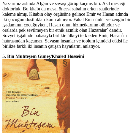
Yazarımız aslında Afgan ve savaşı görüp kaçmış biri. Asıl mesleği
doktorluk. Bu kitabı da mesai öncesi sabahın erken saatlerinde
kaleme almış. Kitabın olay örgüsüne gelince Emir ve Hasan adında
iki çocuğun dostlukları konu alınıyor. Fakat Emir ünlü ve zengin bir
işadamının çocuğuyken, Hasan onun hizmetkarının oğludur ve
oralarda pek sevilmeyen bir etnik azınlık olan Hazaralar´ dandır.
Sovyet işgalinde babasıyla birlikte ülkeyi terk eden Emir, Hasan´ın
hatırasından kaçamaz. Savaşın insanlar ve toplum içindeki etkisi ile
birlikte farklı iki insanın çatışan hayatlarını anlatıyor.
5. Bin Muhteşem Güneş/Khaled Hosseini