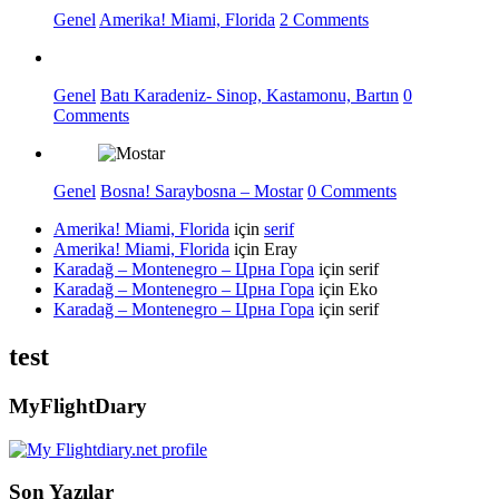
Genel
Amerika! Miami, Florida
2 Comments
Genel
Batı Karadeniz- Sinop, Kastamonu, Bartın
0
Comments
Genel
Bosna! Saraybosna – Mostar
0 Comments
Amerika! Miami, Florida
için
serif
Amerika! Miami, Florida
için
Eray
Karadağ – Montenegro – Црна Гора
için
serif
Karadağ – Montenegro – Црна Гора
için
Eko
Karadağ – Montenegro – Црна Гора
için
serif
test
MyFlightDıary
Son Yazılar