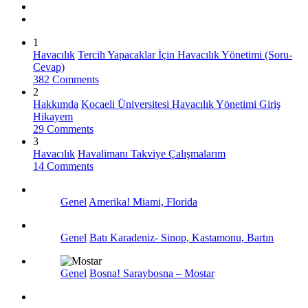
1
Havacılık
Tercih Yapacaklar İçin Havacılık Yönetimi (Soru-
Cevap)
382 Comments
2
Hakkımda
Kocaeli Üniversitesi Havacılık Yönetimi Giriş
Hikayem
29 Comments
3
Havacılık
Havalimanı Takviye Çalışmalarım
14 Comments
Genel
Amerika! Miami, Florida
Genel
Batı Karadeniz- Sinop, Kastamonu, Bartın
Genel
Bosna! Saraybosna – Mostar