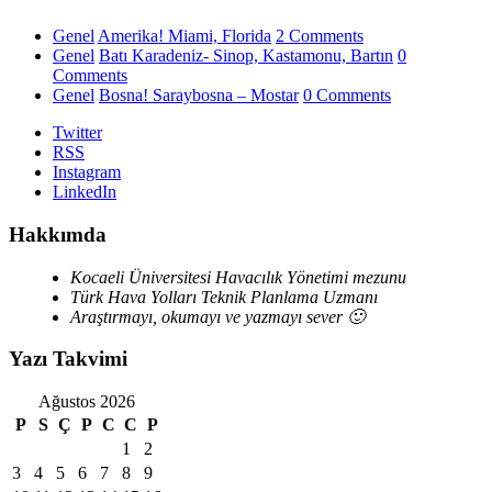
Genel
Amerika! Miami, Florida
2 Comments
Genel
Batı Karadeniz- Sinop, Kastamonu, Bartın
0
Comments
Genel
Bosna! Saraybosna – Mostar
0 Comments
Twitter
RSS
Instagram
LinkedIn
Hakkımda
Kocaeli Üniversitesi Havacılık Yönetimi mezunu
Türk Hava Yolları Teknik Planlama Uzmanı
Araştırmayı, okumayı ve yazmayı sever 🙂
Yazı Takvimi
Ağustos 2026
P
S
Ç
P
C
C
P
1
2
3
4
5
6
7
8
9