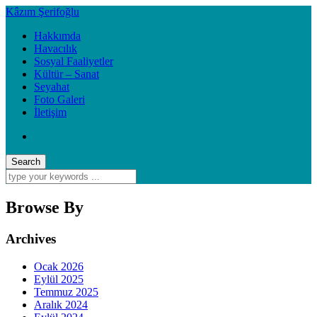
Kâzım Şerifoğlu
Hakkımda
Havacılık
Sosyal Faaliyetler
Kültür – Sanat
Seyahat
Foto Galeri
İletişim
Browse By
Archives
Ocak 2026
Eylül 2025
Temmuz 2025
Aralık 2024