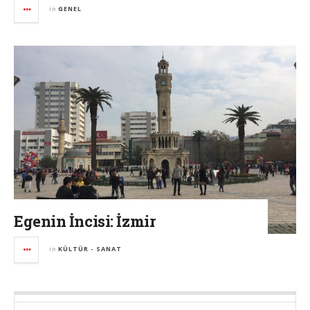
in
GENEL
Egenin İncisi: İzmir
in
KÜLTÜR - SANAT