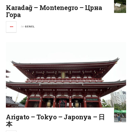
Karadağ – Montenegro – Црна
Гора
in
GENEL
Arigato – Tokyo – Japonya – 日
本