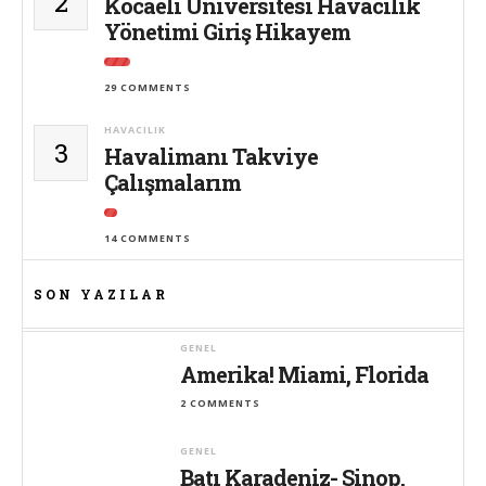
2
Kocaeli Üniversitesi Havacılık
Yönetimi Giriş Hikayem
29 COMMENTS
HAVACILIK
3
Havalimanı Takviye
Çalışmalarım
14 COMMENTS
SON YAZILAR
GENEL
Amerika! Miami, Florida
2 COMMENTS
GENEL
Batı Karadeniz- Sinop,