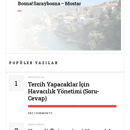
Bosna! Saraybosna – Mostar
POPÜLER YAZILAR
HAVACILIK
1
Tercih Yapacaklar İçin
Havacılık Yönetimi (Soru-
Cevap)
382 COMMENTS
HAKKIMDA